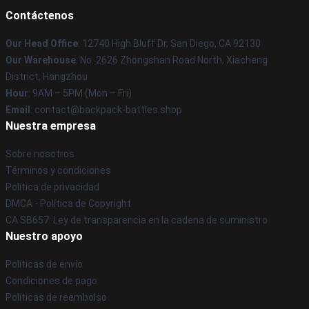
Contáctenos
Our Head Office
: 12740 High Bluff Dr, San Diego, CA 92130
Our Warehouse
: No. 2626 Zhongshan Road North, Xiacheng
District, Hangzhou
Hour
: 9AM – 5PM (Mon – Fri)
Email
: contact@backpack-battles.shop
Nuestra empresa
Sobre nosotros
Términos y condiciones
Política de privacidad
DMCA - Política de Copyright
CA SB657: Ley de transparencia en la cadena de suministro
Nuestro apoyo
Políticas de envío
Condiciones de pago
Políticas de reembolso