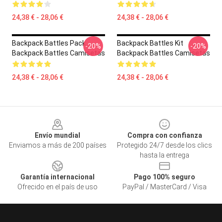
24,38 € - 28,06 €
24,38 € - 28,06 €
Backpack Battles Pack
Backpack Battles Kit
-20%
-20%
Backpack Battles Camisetas
Backpack Battles Camisetas
24,38 € - 28,06 €
24,38 € - 28,06 €
Footer
Envío mundial
Compra con confianza
Enviamos a más de 200 países
Protegido 24/7 desde los clics
hasta la entrega
Garantía internacional
Pago 100% seguro
Ofrecido en el país de uso
PayPal / MasterCard / Visa