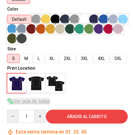
Color
Default
Size
S
M
L
XL
2XL
3XL
4XL
5XL
Print Location
Ver guía de tallas
Quantity
AÑADIR AL CARRITO
Esta venta termina en
01
:
33
:
45