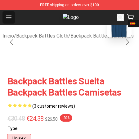
FREE
shipping on orders over $100
blank template
Open menu
Backpack Battles Shop - Official 
Inicio
/
Backpack Battles Cloth
/
Backpack Battles Camisetas
Backpack Battles Suelta
Backpack Battles Camisetas
(3 customer reviews)
€30.48
€24.38
-20%
$26.50
Type
Unisex