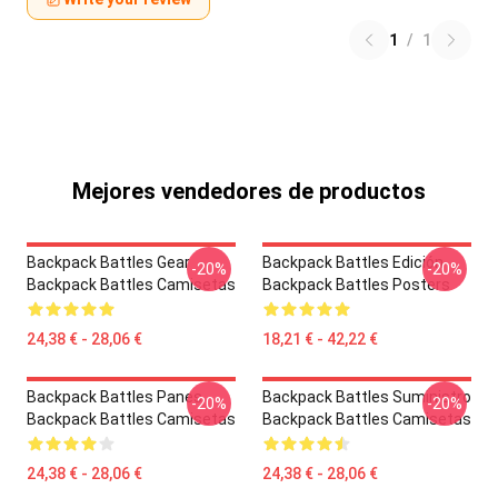
1
/
1
Mejores vendedores de productos
Backpack Battles Gear
Backpack Battles Edición
-20%
-20%
Backpack Battles Camisetas
Backpack Battles Posters
24,38 € - 28,06 €
18,21 € - 42,22 €
Backpack Battles Panes
Backpack Battles Suministro
-20%
-20%
Backpack Battles Camisetas
Backpack Battles Camisetas
24,38 € - 28,06 €
24,38 € - 28,06 €