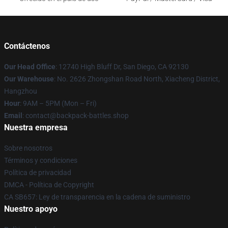
Contáctenos
Our Head Office
: 12740 High Bluff Dr, San Diego, CA 92130
Our Warehouse
: No. 2626 Zhongshan Road North, Xiacheng District,
Hangzhou
Hour
: 9AM – 5PM (Mon – Fri)
Email
: contact@backpack-battles.shop
Nuestra empresa
Sobre nosotros
Términos y condiciones
Política de privacidad
DMCA - Política de Copyright
CA SB657: Ley de transparencia en la cadena de suministro
Nuestro apoyo