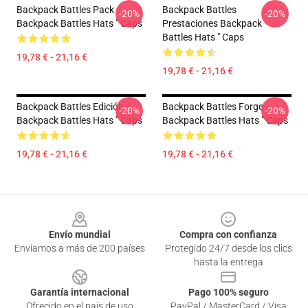
Backpack Battles Pack
Backpack Battles
-20%
-20%
Backpack Battles Hats " Caps
Prestaciones Backpack
Battles Hats " Caps
19,78 € - 21,16 €
19,78 € - 21,16 €
Backpack Battles Edición
Backpack Battles Forge
-20%
-20%
Backpack Battles Hats " Caps
Backpack Battles Hats " Caps
19,78 € - 21,16 €
19,78 € - 21,16 €
Footer
Envío mundial
Compra con confianza
Enviamos a más de 200 países
Protegido 24/7 desde los clics
hasta la entrega
Garantía internacional
Pago 100% seguro
Ofrecido en el país de uso
PayPal / MasterCard / Visa