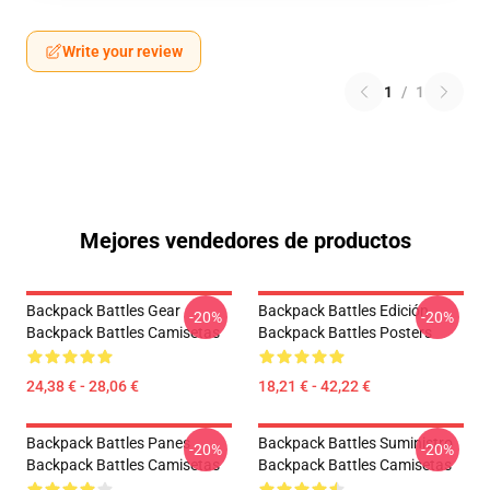
Write your review
1
/
1
Mejores vendedores de productos
Backpack Battles Gear
Backpack Battles Edición
-20%
-20%
Backpack Battles Camisetas
Backpack Battles Posters
24,38 € - 28,06 €
18,21 € - 42,22 €
Backpack Battles Panes
Backpack Battles Suministro
-20%
-20%
Backpack Battles Camisetas
Backpack Battles Camisetas