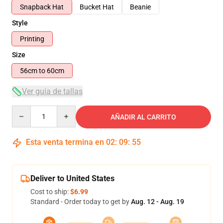
Snapback Hat
Bucket Hat
Beanie
Style
Printing
Size
56cm to 60cm
Ver guía de tallas
Quantity
AÑADIR AL CARRITO
Esta venta termina en
02
:
09
:
55
Deliver to United States
Cost to ship:
$6.99
Standard - Order today to get by
Aug. 12 - Aug. 19