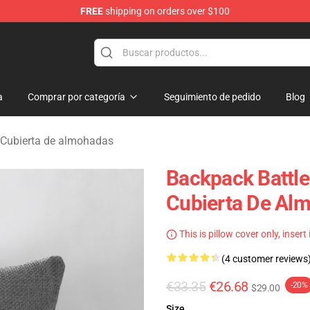
FREE
shipping on orders over $100
rchandise Store
a
Comprar por categoría
Seguimiento de pedido
Blog
 Cubierta de almohadas
Backpack Battle
Cubierta De Al
This is pillow cover only, insert
(4 customer reviews
€33.35
€26.68
-20%
$29.00
Size