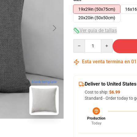
19x29in (50x75cm)
16x16
20x20in (50x50cm)
Ver guía de tallas
Quantity
Esta venta termina en
01
blank template
Deliver to United States
Cost to ship:
$6.99
Standard - Order today to g
Production
Today