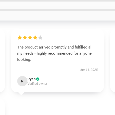
The product arrived promptly and fulfilled all
my needs—highly recommended for anyone
looking.
Apr 11, 2025
Ryan
R
Verified owner