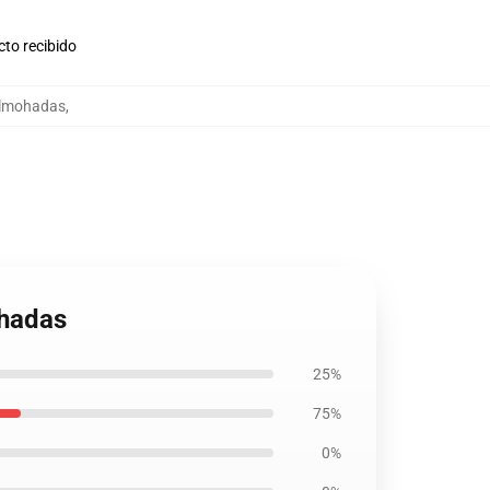
cto recibido
almohadas
,
ohadas
25%
75%
0%