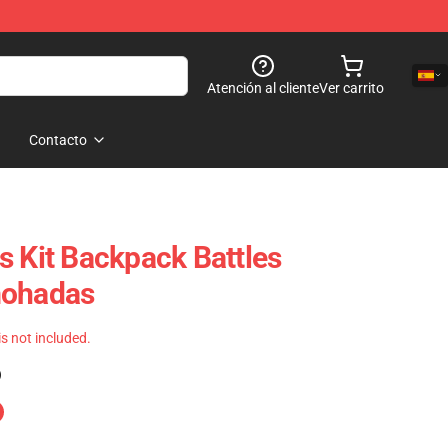
Atención al cliente
Ver carrito
Contacto
s Kit Backpack Battles
mohadas
 is not included.
)