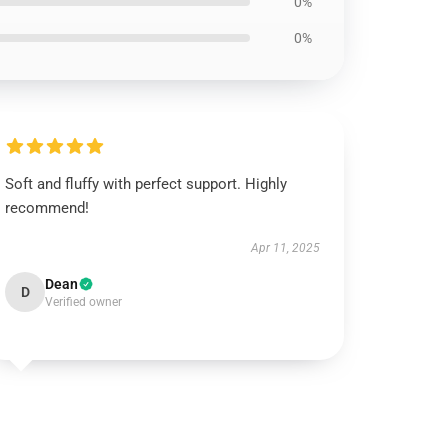
0%
0%
Soft and fluffy with perfect support. Highly
recommend!
Apr 11, 2025
Dean
D
Verified owner