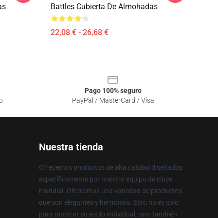
as
Battles Cubierta De Almohadas
22,08 € - 26,68 €
Pago 100% seguro
o
PayPal / MasterCard / Visa
Nuestra tienda
Ofrecemos productos de alta calidad diseñados
específicamente por nuestro equipo de clase
mundial. Ofrecemos una variedad de productos
que son elegantes y hermosos. Esto no es sólo
para mostrar su estilo individual, sino también