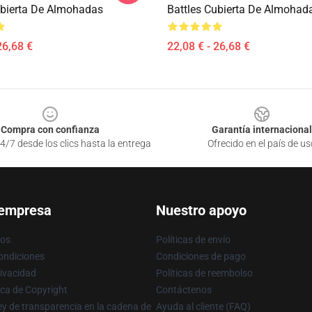
ubierta De Almohadas
Battles Cubierta De Almohad
26,68 €
22,08 € - 26,68 €
Compra con confianza
Garantía internacional
4/7 desde los clics hasta la entrega
Ofrecido en el país de us
 empresa
Nuestro apoyo
ros
Políticas de envío
ondiciones
Condiciones de pago
rivacidad
Políticas de reembolso
ica de Copyright
Contáctenos
y de transparencia en la cadena de
Ayuda al cliente (FAQ)