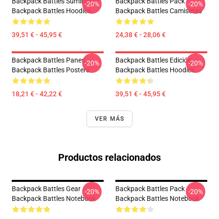
Backpack Battles Suministro
Backpack Battles Pack
-20%
-20%
Backpack Battles Hoodies
Backpack Battles Camisetas
39,51 € - 45,95 €
24,38 € - 28,06 €
Backpack Battles Panes
Backpack Battles Edición
-20%
-20%
Backpack Battles Posters
Backpack Battles Hoodies
18,21 € - 42,22 €
39,51 € - 45,95 €
VER MÁS
Productos relacionados
Backpack Battles Gear
Backpack Battles Pack
-20%
-20%
Backpack Battles Notebook
Backpack Battles Notebook