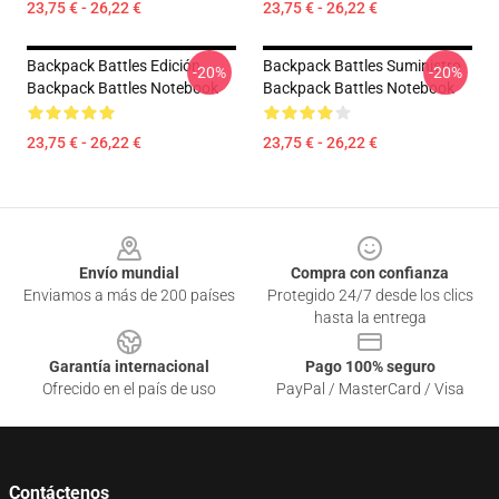
23,75 € - 26,22 €
23,75 € - 26,22 €
Backpack Battles Edición
Backpack Battles Suministro
-20%
-20%
Backpack Battles Notebook
Backpack Battles Notebook
23,75 € - 26,22 €
23,75 € - 26,22 €
Footer
Envío mundial
Compra con confianza
Enviamos a más de 200 países
Protegido 24/7 desde los clics
hasta la entrega
Garantía internacional
Pago 100% seguro
Ofrecido en el país de uso
PayPal / MasterCard / Visa
Contáctenos