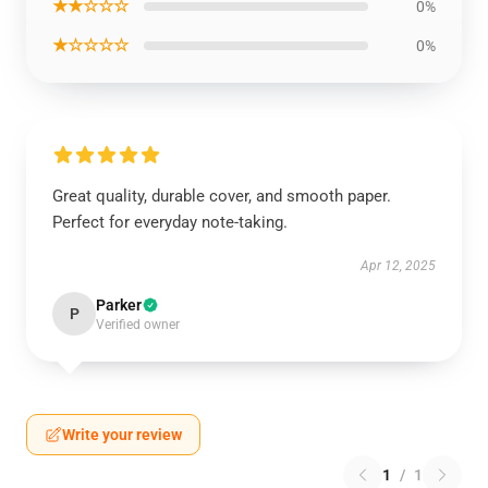
★★☆☆☆
0%
★☆☆☆☆
0%
Great quality, durable cover, and smooth paper.
Perfect for everyday note-taking.
Apr 12, 2025
Parker
P
Verified owner
Write your review
1
/
1