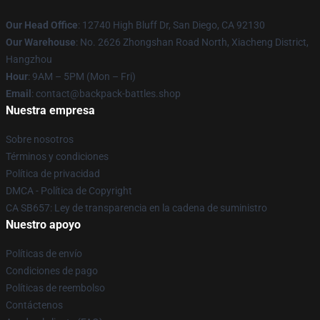
Our Head Office
: 12740 High Bluff Dr, San Diego, CA 92130
Our Warehouse
: No. 2626 Zhongshan Road North, Xiacheng District,
Hangzhou
Hour
: 9AM – 5PM (Mon – Fri)
Email
: contact@backpack-battles.shop
Nuestra empresa
Sobre nosotros
Términos y condiciones
Política de privacidad
DMCA - Política de Copyright
CA SB657: Ley de transparencia en la cadena de suministro
Nuestro apoyo
Políticas de envío
Condiciones de pago
Políticas de reembolso
Contáctenos