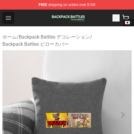
FREE
shipping on orders over $100
Backpack Battles Shop - Official Backpack Battles Merch
Open menu
ホーム
/
Backpack Battles デコレーション
/
Backpack Battles ピローカバー