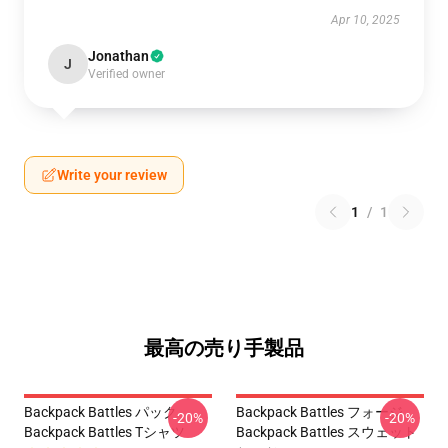
Apr 10, 2025
Jonathan
J
Verified owner
Write your review
1
/
1
最高の売り手製品
Backpack Battles パック
Backpack Battles フォージ
-20%
-20%
Backpack Battles Tシャツ
Backpack Battles スウェット