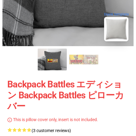
blank template
Backpack Battles エディショ
ン Backpack Battles ピローカ
バー
This is pillow cover only, insert is not included.
(3 customer reviews)