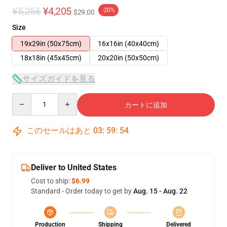
¥5,256
¥4,205
-20%
$29.00
Size
19x29in (50x75cm)
16x16in (40x40cm)
18x18in (45x45cm)
20x20in (50x50cm)
サイズガイドを見る
Quantity
カートに追加
このセールはあと
03
:
59
:
53
Deliver to United States
Cost to ship:
$6.99
Standard - Order today to get by
Aug. 15 - Aug. 22
Production
Shipping
Delivered