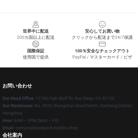
Footer
世界中に配送
安心してお買い物
200カ国以上に配送
クリックから配送まで24/7保護
国際保証
100％安全なチェックアウト
使用国で提供
PayPal / マスターカード / ビザ
お問い合わせ
Our Head Office
: 12740 High Bluff Dr, San Diego, CA 92130
Our Warehouse
: No. 2626 Zhongshan Road North, Xiacheng District,
Hangzhou
Hour
: 9AM – 5PM (Mon – Fri)
Email
: contact@backpack-battles.shop
会社案内