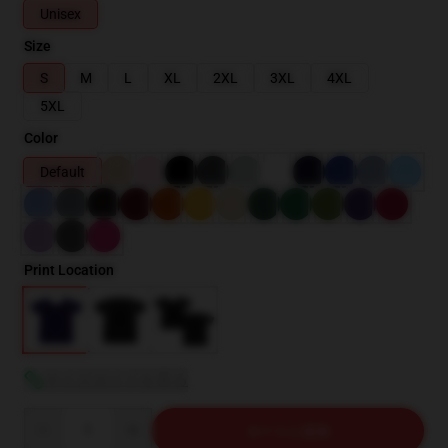
Unisex
Size
S
M
L
XL
2XL
3XL
4XL
5XL
Color
Default
Print Location
サイズガイドを見る
Quantity
カートに追加