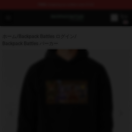
FREE
shipping on orders over $100
Backpack Battles Shop - Official Backpack Battles Merch
Open menu
ホーム
/
Backpack Battles ログイン
/
Backpack Battles パーカー