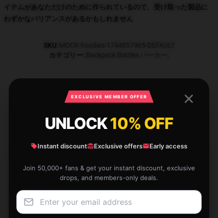
イテムがあなただけのために作られているので、受け取った製品に
わずかなバリアンスがあるかもしれません
SKU
:
MOCK-hoodies-1744857965-DEFAULT
カテゴリー
:
Backpack Battles パーカー
,
EXCLUSIVE MEMBER OFFER
What Customers Say
UNLOCK
10% OFF
1 reviews for Backpack Battles ライン
Instant discount
Exclusive offers
Early access
Backpack Battles パーカー
Join 50,000+ fans & get your instant discount, exclusive
drops, and members-only deals.
★★★★★
100%
★★★★☆
0%
★★★☆☆
0%