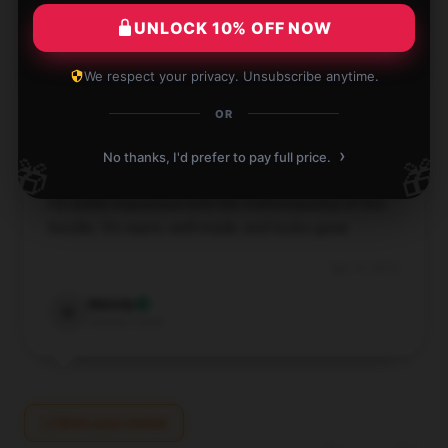
UNLOCK 10% OFF NOW
★★☆☆☆
0%
★☆☆☆☆
0%
We respect your privacy. Unsubscribe anytime.
OR
›
No thanks, I'd prefer to pay full price.
🎁
🎁
I’m really impressed with the craftsmanship of this
hoodie. It’s warm, well-made, and looks great.
Apr 10, 2025
Melody
M
Verified owner
Write your review