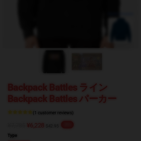
blank template
Backpack Battles ライン
Backpack Battles パーカー
(1 customer reviews)
¥7,785
¥6,228
-20%
$42.95
Type