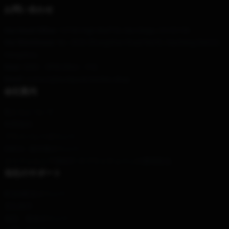
お問い合わせ
Our Head Office
: 12740 High Bluff Dr, San Diego, CA 92130
Our Warehouse
: No. 2626 Zhongshan Road North, Xiacheng District,
Hangzhou
Hour
: 9AM – 5PM (Mon – Fri)
Email
: contact@backpack-battles.shop
会社案内
私たちについて
利用規約
プライバシーポリシー
DMCA - 著作権ポリシー
カリフォルニアSB657: サプライチェーンの透明性法
当社のサポート
配送&配送ポリシー
支払条件
返品・返金ポリシー