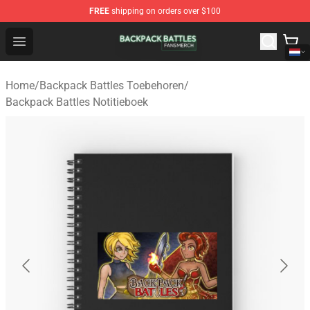
FREE
shipping on orders over $100
Backpack Battles Shop - Official Backpack Battles Merch
Open menu
Home
/
Backpack Battles Toebehoren
/
Backpack Battles Notitieboek