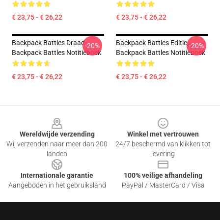
€ 23,75 - € 26,22
€ 23,75 - € 26,22
Backpack Battles Draad
Backpack Battles Editie
-20%
-20%
Backpack Battles Notitieboek
Backpack Battles Notitieboek
€ 23,75 - € 26,22
€ 23,75 - € 26,22
Footer
Wereldwijde verzending
Winkel met vertrouwen
Wij verzenden naar meer dan 200
24/7 beschermd van klikken tot
landen
levering
Internationale garantie
100% veilige afhandeling
Aangeboden in het gebruiksland
PayPal / MasterCard / Visa