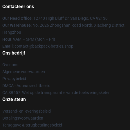
Contacteer ons
Our Head Office
: 12740 High Bluff Dr, San Diego, CA 92130
Our Warehouse
: No. 2626 Zhongshan Road North, Xiacheng District,
Hangzhou
Hour
: 9AM – 5PM (Mon – Fri)
Email
: contact@backpack-battles.shop
Ons bedrijf
Over ons
Algemene voorwaarden
Privacybeleid
DMCA - Auteursrechtbeleid
CA SB657: Wet op de transparantie van de toeleveringsketen
Onze steun
Verzend- en leveringsbeleid
Betalingsvoorwaarden
Teruggave & terugbetalingsbeleid