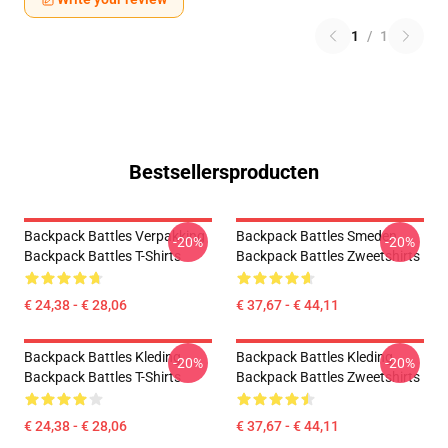
1
/
1
Bestsellersproducten
Backpack Battles Verpakking
Backpack Battles Smeden
-20%
-20%
Backpack Battles T-Shirts
Backpack Battles Zweetshirts
€ 24,38 - € 28,06
€ 37,67 - € 44,11
Backpack Battles Kleding
Backpack Battles Kleding
-20%
-20%
Backpack Battles T-Shirts
Backpack Battles Zweetshirts
€ 24,38 - € 28,06
€ 37,67 - € 44,11