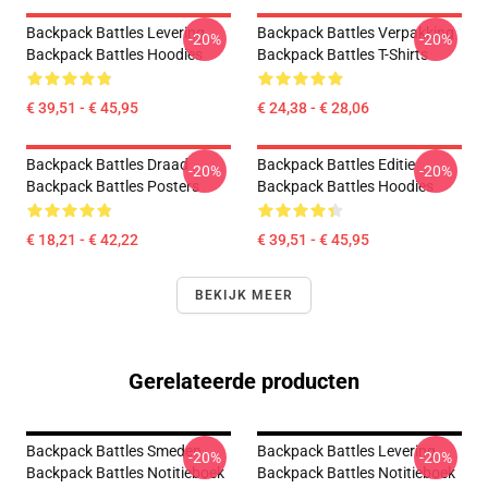
Backpack Battles Levering
Backpack Battles Verpakking
-20%
-20%
Backpack Battles Hoodies
Backpack Battles T-Shirts
€ 39,51 - € 45,95
€ 24,38 - € 28,06
Backpack Battles Draad
Backpack Battles Editie
-20%
-20%
Backpack Battles Posters
Backpack Battles Hoodies
€ 18,21 - € 42,22
€ 39,51 - € 45,95
BEKIJK MEER
Gerelateerde producten
Backpack Battles Smeden
Backpack Battles Levering
-20%
-20%
Backpack Battles Notitieboek
Backpack Battles Notitieboek