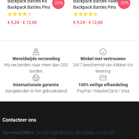
Backpack Battles Kit
Backpack Battles Vallen
-20%
-20%
Backpack Battles Pins
Backpack Battles Pins
€ 9,24 - € 12,00
€ 9,24 - € 12,00
Footer
Wereldwijde verzending
Winkel met vertrouwen
Wij verzenden naar meer dan 200
24/7 beschermd van klikken tot
landen
levering
Internationale garantie
100% veilige afhandeling
Aangeboden in het gebruiksland
PayPal / MasterCard / Visa
Contacteer ons
Our Head Office
: 12740 High Bluff Dr, San Diego, CA 92130