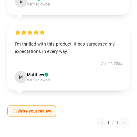
E
Verified owner
I’m thrilled with this product; it has surpassed my
expectations in every way.
Apr 11, 2025
Matthew
M
Verified owner
Write your review
1
/
1