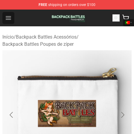
FREE
shipping on orders over $100
Backpack Battles Shop - Official Backpack Battles Merch
Open menu
Início
/
Backpack Battles Acessórios
/
Backpack Battles Poupes de zíper