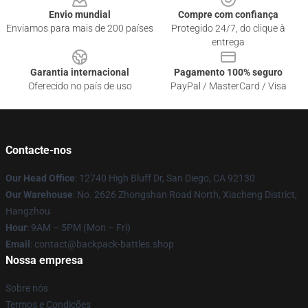
Envio mundial
Compre com confiança
Enviamos para mais de 200 países
Protegido 24/7, do clique à
entrega
Garantia internacional
Pagamento 100% seguro
Oferecido no país de uso
PayPal / MasterCard / Visa
Contacte-nos
Our Head Office
: 12740 High Bluff Dr, San Diego, CA 92130
Our Warehouse
: No. 2626 Zhongshan Road North, Xiacheng District,
Hangzhou
Hour
: 9AM – 5PM (Mon – Fri)
Email
: contact@backpack-battles.shop
Nossa empresa
Sobre nós
Termos e Condições