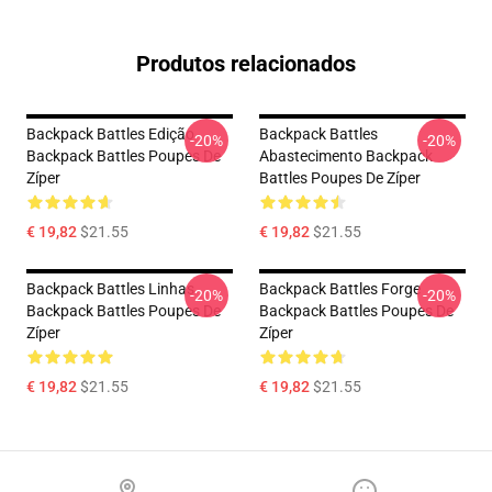
Produtos relacionados
Backpack Battles Edição
Backpack Battles
-20%
-20%
Backpack Battles Poupes De
Abastecimento Backpack
Zíper
Battles Poupes De Zíper
€ 19,82
$21.55
€ 19,82
$21.55
Backpack Battles Linhas
Backpack Battles Forge
-20%
-20%
Backpack Battles Poupes De
Backpack Battles Poupes De
Zíper
Zíper
€ 19,82
$21.55
€ 19,82
$21.55
Footer