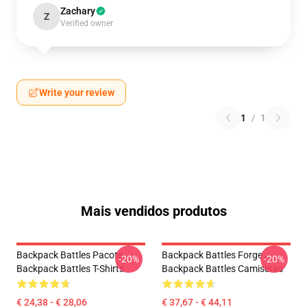
Zachary
Z
Verified owner
Write your review
1
/
1
Mais vendidos produtos
Backpack Battles Pacote
Backpack Battles Forge
-20%
-20%
Backpack Battles T-Shirts
Backpack Battles Camisetas
€ 24,38 - € 28,06
€ 37,67 - € 44,11