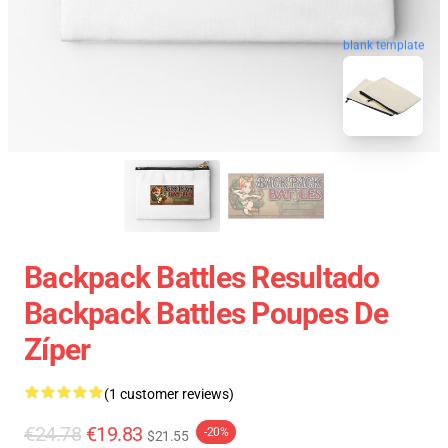
blank template
Backpack Battles Resultado
Backpack Battles Poupes De
Zíper
(1 customer reviews)
€24.78
€19.83
-20%
$21.55