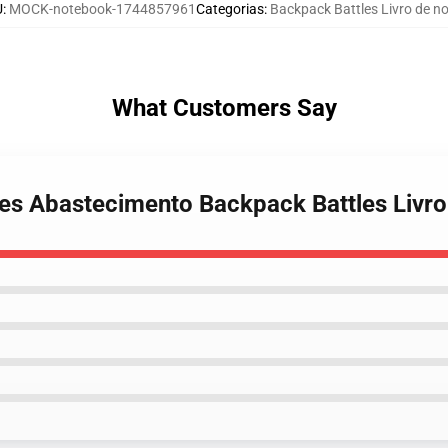
U
:
MOCK-notebook-1744857961
Categorias
:
Backpack Battles Livro de n
What Customers Say
les Abastecimento Backpack Battles Livro