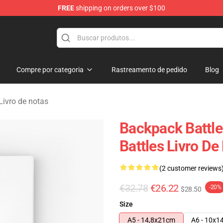
FREE
shipping on orders over $100
rchandise Store
Compre por categoria
Rastreamento de pedido
Blog
Livro de notas
Backpack Battl
Battles Livro De
(2 customer reviews
€32.78
€26.22
-20%
$28.50
Size
A5 - 14,8x21cm
A6 - 10x1