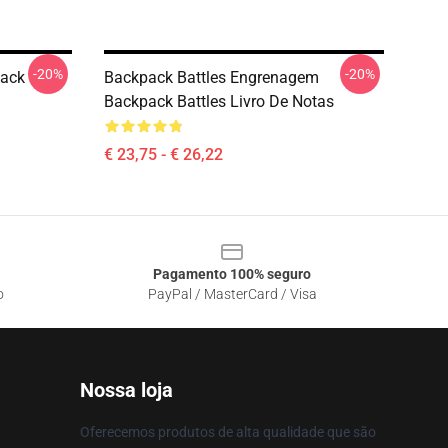
-20%
-20%
pack
Backpack Battles Engrenagem
Backpack Battles Livro De Notas
€ 23,75 - € 26,22
Pagamento 100% seguro
o
PayPal / MasterCard / Visa
Nossa loja
Oferecemos produtos de alta qualidade que são