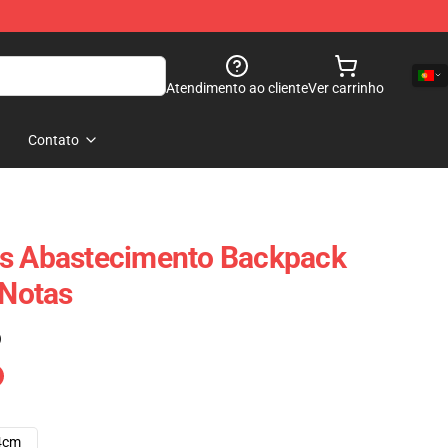
Atendimento ao cliente
Ver carrinho
Contato
es Abastecimento Backpack
 Notas
)
4cm