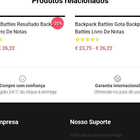
Produtos relacionados
-20%
Battles Resultado Backpack
Backpack Battles Gota Back
vro De Notas
Battles Livro De Notas
€ 26,22
€ 23,75 - € 26,22
Compre com confiança
Garantia internacional
gido 24/7, do clique à entrega
Oferecido no país de us
mpresa
Nosso Suporte
Políticas de envio e entrega