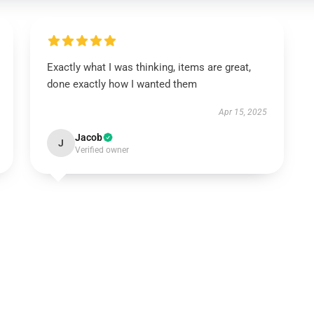
Exactly what I was thinking, items are great,
done exactly how I wanted them
Apr 15, 2025
Jacob
J
Verified owner