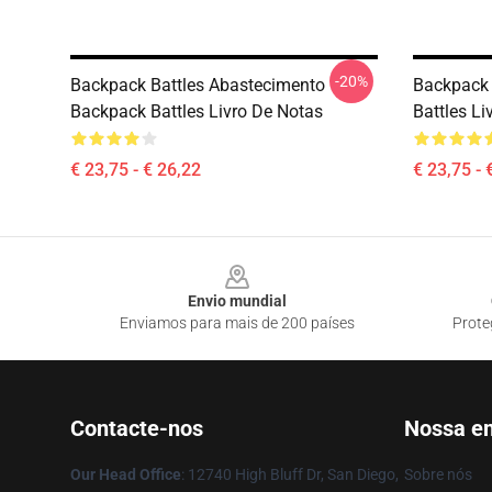
-20%
Backpack Battles Abastecimento
Backpack 
Backpack Battles Livro De Notas
Battles Li
€ 23,75 - € 26,22
€ 23,75 - 
Footer
Envio mundial
Enviamos para mais de 200 países
Prote
Contacte-nos
Nossa e
Our Head Office
: 12740 High Bluff Dr, San Diego,
Sobre nós