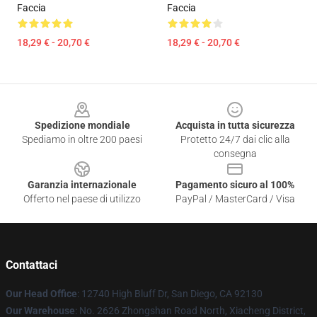
Faccia
Faccia
18,29 € - 20,70 €
18,29 € - 20,70 €
Footer
Spedizione mondiale
Acquista in tutta sicurezza
Spediamo in oltre 200 paesi
Protetto 24/7 dai clic alla
consegna
Garanzia internazionale
Pagamento sicuro al 100%
Offerto nel paese di utilizzo
PayPal / MasterCard / Visa
Contattaci
Our Head Office
: 12740 High Bluff Dr, San Diego, CA 92130
Our Warehouse
: No. 2626 Zhongshan Road North, Xiacheng District,