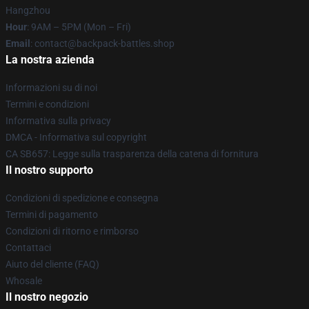
Hangzhou
Hour
: 9AM – 5PM (Mon – Fri)
Email
: contact@backpack-battles.shop
La nostra azienda
Informazioni su di noi
Termini e condizioni
Informativa sulla privacy
DMCA - Informativa sul copyright
CA SB657: Legge sulla trasparenza della catena di fornitura
Il nostro supporto
Condizioni di spedizione e consegna
Termini di pagamento
Condizioni di ritorno e rimborso
Contattaci
Aiuto del cliente (FAQ)
Whosale
Il nostro negozio