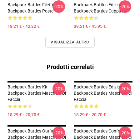
Backpack Battles Filetti
Backpack Battles Edizione
-20%
-20%
Backpack Battles Poster
Backpack Battles Cappucci
18,21 € - 42,22 €
39,51 € - 45,95 €
VISUALIZZA ALTRO
Prodotti correlati
Backpack Battles Kit
Backpack Battles Edizione
-20%
-20%
Backpack Battles Maschere Di
Backpack Battles Maschere Di
Faccia
Faccia
18,29 € - 20,70 €
18,29 € - 20,70 €
Backpack Battles Outfit
Backpack Battles Confezione
-20%
-20%
Backpack Battles Maschere Di
Backpack Battles Maschere Di