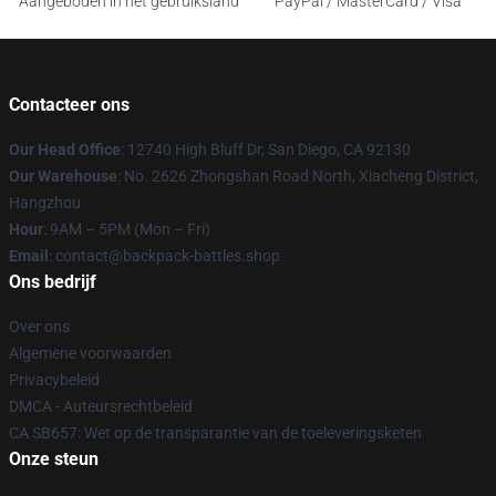
Aangeboden in het gebruiksland
PayPal / MasterCard / Visa
Contacteer ons
Our Head Office
: 12740 High Bluff Dr, San Diego, CA 92130
Our Warehouse
: No. 2626 Zhongshan Road North, Xiacheng District,
Hangzhou
Hour
: 9AM – 5PM (Mon – Fri)
Email
: contact@backpack-battles.shop
Ons bedrijf
Over ons
Algemene voorwaarden
Privacybeleid
DMCA - Auteursrechtbeleid
CA SB657: Wet op de transparantie van de toeleveringsketen
Onze steun