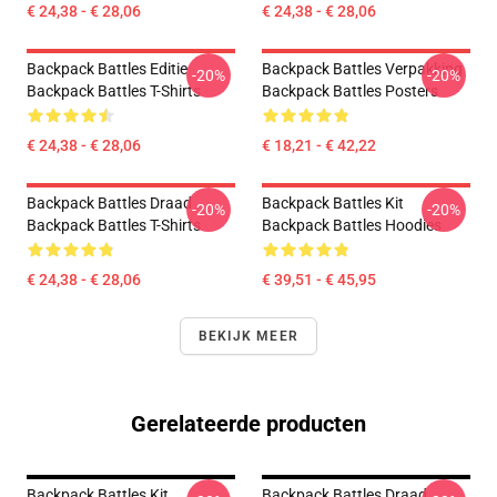
€ 24,38 - € 28,06
€ 24,38 - € 28,06
Backpack Battles Editie
Backpack Battles Verpakking
-20%
-20%
Backpack Battles T-Shirts
Backpack Battles Posters
€ 24,38 - € 28,06
€ 18,21 - € 42,22
Backpack Battles Draad
Backpack Battles Kit
-20%
-20%
Backpack Battles T-Shirts
Backpack Battles Hoodies
€ 24,38 - € 28,06
€ 39,51 - € 45,95
BEKIJK MEER
Gerelateerde producten
Backpack Battles Kit
Backpack Battles Draad