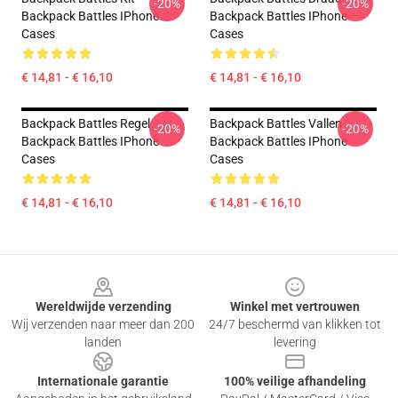
-20%
-20%
Backpack Battles IPhone
Backpack Battles IPhone
Cases
Cases
€ 14,81 - € 16,10
€ 14,81 - € 16,10
Backpack Battles Regel
Backpack Battles Vallen
-20%
-20%
Backpack Battles IPhone
Backpack Battles IPhone
Cases
Cases
€ 14,81 - € 16,10
€ 14,81 - € 16,10
Footer
Wereldwijde verzending
Winkel met vertrouwen
Wij verzenden naar meer dan 200
24/7 beschermd van klikken tot
landen
levering
Internationale garantie
100% veilige afhandeling