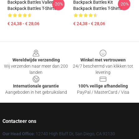
Backpack Battles Vallen
Backpack Battles Kit
-20%
-20%
Backpack Battles T-Shirts
Backpack Battles T-Shirts
€ 24,38 - € 28,06
€ 24,38 - € 28,06
Footer
Wereldwijde verzending
Winkel met vertrouwen
Wij verzenden naar meer dan 200
24/7 beschermd van klikken tot
landen
levering
Internationale garantie
100% veilige afhandeling
Aangeboden in het gebruiksland
PayPal / MasterCard / Visa
Contacteer ons
Our Head Office
: 12740 High Bluff Dr, San Diego, CA 92130