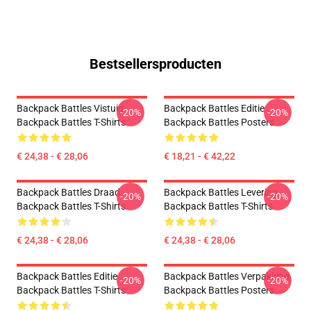
Bestsellersproducten
Backpack Battles Vistuig
Backpack Battles Editie
-20%
-20%
Backpack Battles T-Shirts
Backpack Battles Posters
€ 24,38 - € 28,06
€ 18,21 - € 42,22
Backpack Battles Draad
Backpack Battles Levering
-20%
-20%
Backpack Battles T-Shirts
Backpack Battles T-Shirts
€ 24,38 - € 28,06
€ 24,38 - € 28,06
Backpack Battles Editie
Backpack Battles Verpakking
-20%
-20%
Backpack Battles T-Shirts
Backpack Battles Posters