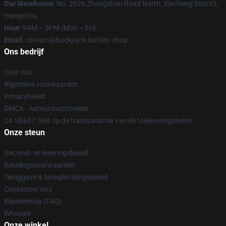
Our Warehouse
: No. 2626 Zhongshan Road North, Xiacheng District,
Hangzhou
Hour
: 9AM – 5PM (Mon – Fri)
Email
: contact@backpack-battles.shop
Ons bedrijf
Over ons
Algemene voorwaarden
Privacybeleid
DMCA - Auteursrechtbeleid
CA SB657: Wet op de transparantie van de toeleveringsketen
Onze steun
Verzend- en leveringsbeleid
Betalingsvoorwaarden
Teruggave & terugbetalingsbeleid
Contacteer ons
Klantenhulp (FAQ)
Whosale
Onze winkel