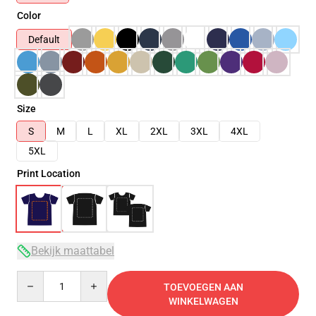
Color
Default
Size
S
M
L
XL
2XL
3XL
4XL
5XL
Print Location
Bekijk maattabel
Quantity
TOEVOEGEN AAN
WINKELWAGEN