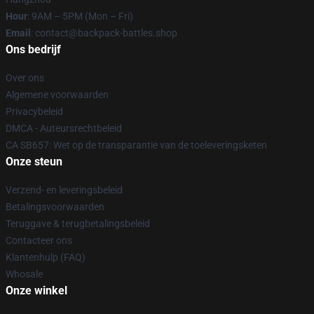
Hour
: 9AM – 5PM (Mon – Fri)
Email
: contact@backpack-battles.shop
Ons bedrijf
Over ons
Algemene voorwaarden
Privacybeleid
DMCA - Auteursrechtbeleid
CA SB657: Wet op de transparantie van de toeleveringsketen
Onze steun
Verzend- en leveringsbeleid
Betalingsvoorwaarden
Teruggave & terugbetalingsbeleid
Contacteer ons
Klantenhulp (FAQ)
Whosale
Onze winkel