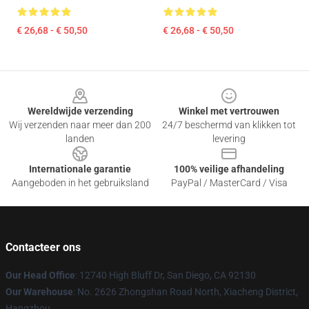
€ 26,68 - € 50,50
€ 26,68 - € 50,50
Footer
Wereldwijde verzending
Winkel met vertrouwen
Wij verzenden naar meer dan 200
24/7 beschermd van klikken tot
landen
levering
Internationale garantie
100% veilige afhandeling
Aangeboden in het gebruiksland
PayPal / MasterCard / Visa
Contacteer ons
Our Head Office
: 12740 High Bluff Dr, San Diego, CA 92130
Our Warehouse
: No. 2626 Zhongshan Road North, Xiacheng District,
Hangzhou