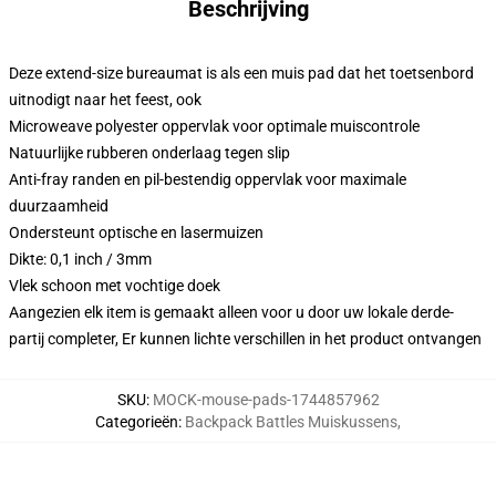
Beschrijving
Deze extend-size bureaumat is als een muis pad dat het toetsenbord
uitnodigt naar het feest, ook
Microweave polyester oppervlak voor optimale muiscontrole
Natuurlijke rubberen onderlaag tegen slip
Anti-fray randen en pil-bestendig oppervlak voor maximale
duurzaamheid
Ondersteunt optische en lasermuizen
Dikte: 0,1 inch / 3mm
Vlek schoon met vochtige doek
Aangezien elk item is gemaakt alleen voor u door uw lokale derde-
partij completer, Er kunnen lichte verschillen in het product ontvangen
SKU
:
MOCK-mouse-pads-1744857962
Categorieën
:
Backpack Battles Muiskussens
,