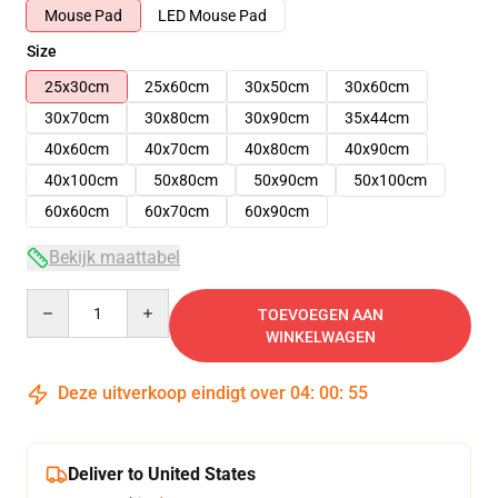
Mouse Pad
LED Mouse Pad
Size
25x30cm
25x60cm
30x50cm
30x60cm
30x70cm
30x80cm
30x90cm
35x44cm
40x60cm
40x70cm
40x80cm
40x90cm
40x100cm
50x80cm
50x90cm
50x100cm
60x60cm
60x70cm
60x90cm
Bekijk maattabel
Quantity
TOEVOEGEN AAN
WINKELWAGEN
Deze uitverkoop eindigt over
04
:
00
:
54
Deliver to United States