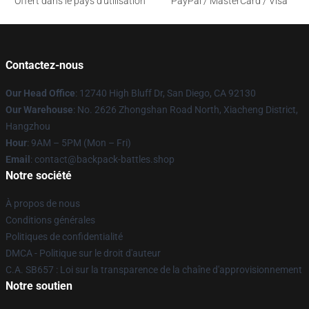
Offert dans le pays d'utilisation
PayPal / MasterCard / Visa
Contactez-nous
Our Head Office
: 12740 High Bluff Dr, San Diego, CA 92130
Our Warehouse
: No. 2626 Zhongshan Road North, Xiacheng District,
Hangzhou
Hour
: 9AM – 5PM (Mon – Fri)
Email
: contact@backpack-battles.shop
Notre société
À propos de nous
Conditions générales
Politiques de confidentialité
DMCA - Politique sur le droit d'auteur
C.A. SB657 : Loi sur la transparence de la chaîne d'approvisionnement
Notre soutien