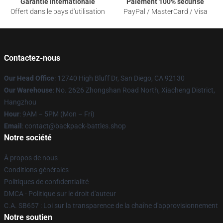
Garantie internationale
Paiement 100% sécurisé
Offert dans le pays d'utilisation
PayPal / MasterCard / Visa
Contactez-nous
Our Head Office
: 12740 High Bluff Dr, San Diego, CA 92130
Our Warehouse
: No. 2626 Zhongshan Road North, Xiacheng District,
Hangzhou
Hour
: 9AM – 5PM (Mon – Fri)
Email
: contact@backpack-battles.shop
Notre société
À propos de nous
Conditions générales
Politiques de confidentialité
DMCA - Politique sur le droit d'auteur
C.A. SB657 : Loi sur la transparence de la chaîne d'approvisionnement
Notre soutien