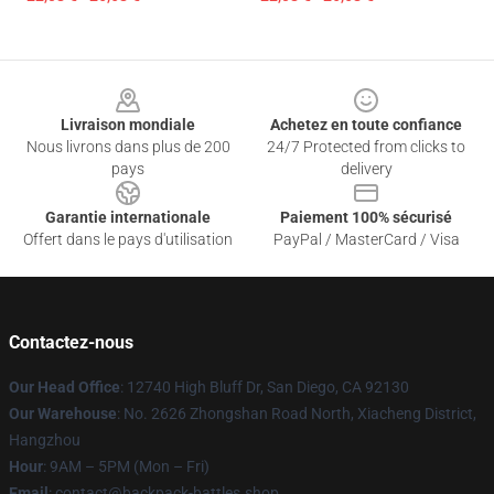
Footer
Livraison mondiale
Achetez en toute confiance
Nous livrons dans plus de 200
24/7 Protected from clicks to
pays
delivery
Garantie internationale
Paiement 100% sécurisé
Offert dans le pays d'utilisation
PayPal / MasterCard / Visa
Contactez-nous
Our Head Office
: 12740 High Bluff Dr, San Diego, CA 92130
Our Warehouse
: No. 2626 Zhongshan Road North, Xiacheng District,
Hangzhou
Hour
: 9AM – 5PM (Mon – Fri)
Email
: contact@backpack-battles.shop