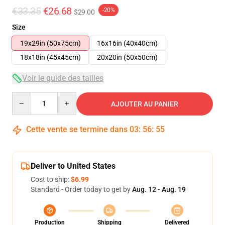
€33.35
€26.68
-20%
$29.00
Size
19x29in (50x75cm)
16x16in (40x40cm)
18x18in (45x45cm)
20x20in (50x50cm)
Voir le guide des tailles
Quantity
AJOUTER AU PANIER
Cette vente se termine dans
03
:
56
:
55
Deliver to United States
Cost to ship:
$6.99
Standard - Order today to get by
Aug. 12 - Aug. 19
Production
Shipping
Delivered