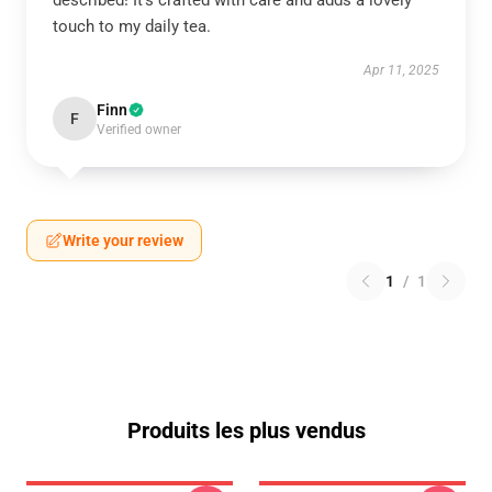
described! It’s crafted with care and adds a lovely
touch to my daily tea.
Apr 11, 2025
Finn
F
Verified owner
Write your review
1
/
1
Produits les plus vendus