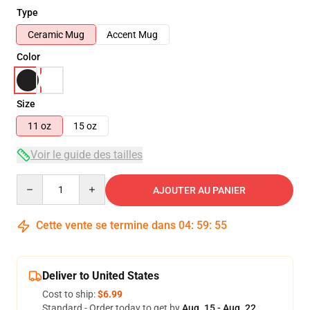
Type
Ceramic Mug
Accent Mug
Color
Size
11 oz
15 oz
Voir le guide des tailles
Quantity
AJOUTER AU PANIER
Cette vente se termine dans
04
:
59
:
54
Deliver to United States
Cost to ship:
$6.99
Standard - Order today to get by
Aug. 15 - Aug. 22