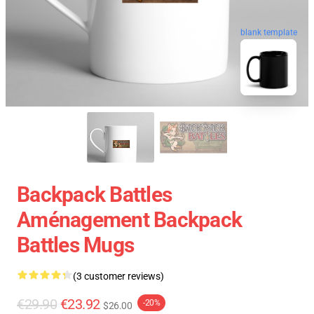
blank template
Backpack Battles
Aménagement Backpack
Battles Mugs
(3 customer reviews)
€29.90
€23.92
-20%
$26.00