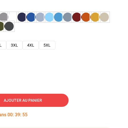
L
3XL
4XL
5XL
AJOUTER AU PANIER
dans
00
:
39
:
53