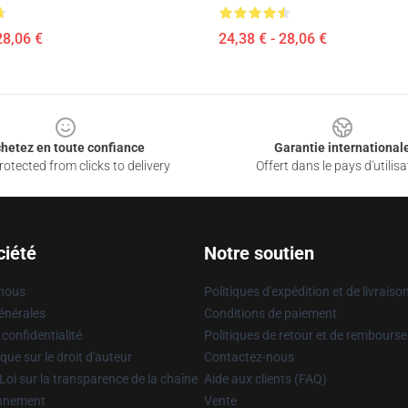
28,06 €
24,38 € - 28,06 €
hetez en toute confiance
Garantie international
otected from clicks to delivery
Offert dans le pays d'utilisa
ciété
Notre soutien
 nous
Politiques d'expédition et de livraiso
énérales
Conditions de paiement
 confidentialité
Politiques de retour et de rembours
que sur le droit d'auteur
Contactez-nous
Loi sur la transparence de la chaîne
Aide aux clients (FAQ)
onnement
Vente