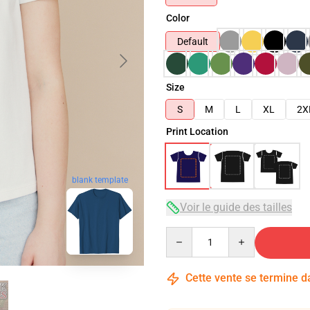
Color
Default
Size
S
M
L
XL
2X
Print Location
blank template
Voir le guide des tailles
Quantity
Cette vente se termine 