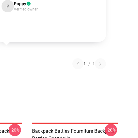
Poppy
P
Verified owner
1
/
1
-20%
-20%
pack
Backpack Battles Fourniture Backpack