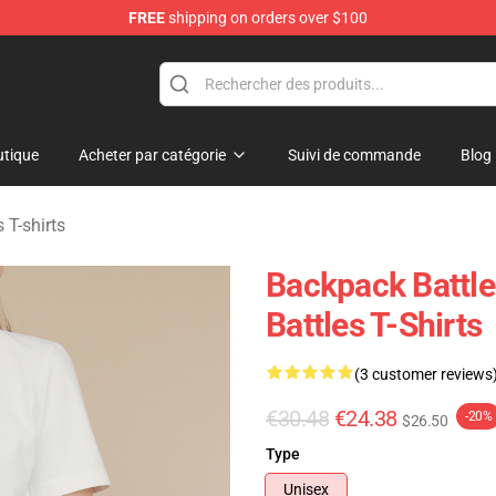
FREE
shipping on orders over $100
rchandise Store
tique
Acheter par catégorie
Suivi de commande
Blog
 T-shirts
Backpack Battl
Battles T-Shirts
(3 customer reviews
€30.48
€24.38
-20%
$26.50
Type
Unisex