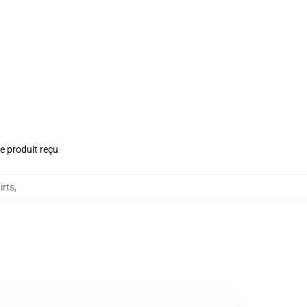
le produit reçu
irts
,