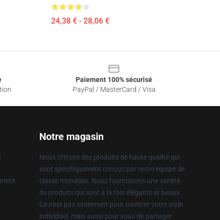
24,38 € - 28,06 €
e
Paiement 100% sécurisé
tion
PayPal / MasterCard / Visa
Notre magasin
n
Nous offrons des produits de haute qualité qui
sont spécifiquement conçus par notre équipe de
ement
classe mondiale. Nous fournissons une variété
de produits qui sont à la fois élégants et beaux.
Ce n'est pas seulement pour montrer votre style
individuel, mais aussi pour vous de partager