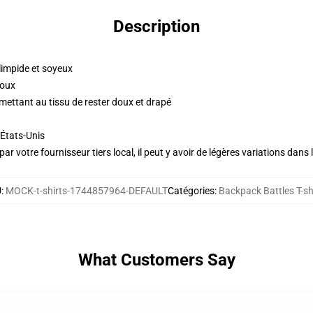
Description
impide et soyeux
doux
ettant au tissu de rester doux et drapé
États-Unis
ar votre fournisseur tiers local, il peut y avoir de légères variations dans 
U
:
MOCK-t-shirts-1744857964-DEFAULT
Catégories
:
Backpack Battles T-sh
What Customers Say