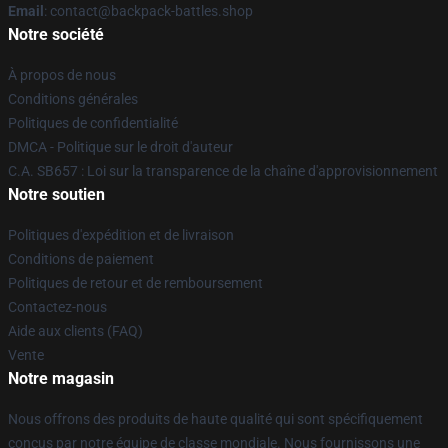
Email
: contact@backpack-battles.shop
Notre société
À propos de nous
Conditions générales
Politiques de confidentialité
DMCA - Politique sur le droit d'auteur
C.A. SB657 : Loi sur la transparence de la chaîne d'approvisionnement
Notre soutien
Politiques d'expédition et de livraison
Conditions de paiement
Politiques de retour et de remboursement
Contactez-nous
Aide aux clients (FAQ)
Vente
Notre magasin
Nous offrons des produits de haute qualité qui sont spécifiquement
conçus par notre équipe de classe mondiale. Nous fournissons une