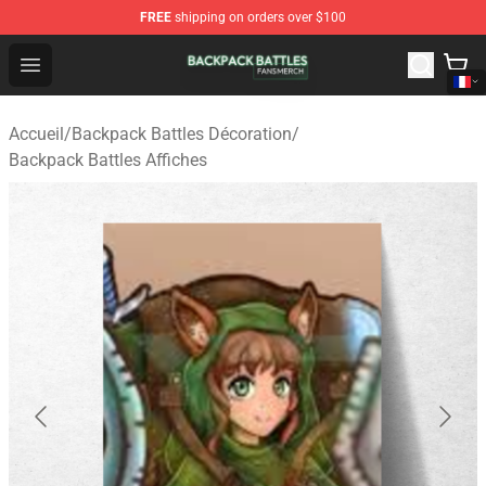
FREE
shipping on orders over $100
Backpack Battles Shop - Official Backpack Battles Merch
Open menu
Accueil
/
Backpack Battles Décoration
/
Backpack Battles Affiches