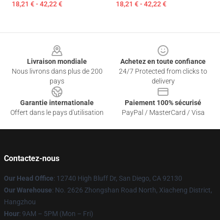
18,21 € - 42,22 €
18,21 € - 42,22 €
Footer
Livraison mondiale
Achetez en toute confiance
Nous livrons dans plus de 200
24/7 Protected from clicks to
pays
delivery
Garantie internationale
Paiement 100% sécurisé
Offert dans le pays d'utilisation
PayPal / MasterCard / Visa
Contactez-nous
Our Head Office
: 12740 High Bluff Dr, San Diego, CA 92130
Our Warehouse
: No. 2626 Zhongshan Road North, Xiacheng District,
Hangzhou
Hour
: 9AM – 5PM (Mon – Fri)