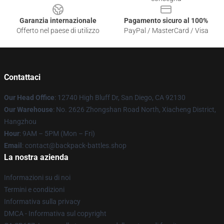
Garanzia internazionale
Pagamento sicuro al 100%
Offerto nel paese di utilizzo
PayPal / MasterCard / Visa
Contattaci
Our Head Office
: 12740 High Bluff Dr, San Diego, CA 92130
Our Warehouse
: No. 2626 Zhongshan Road North, Xiacheng District,
Hangzhou
Hour
: 9AM – 5PM (Mon – Fri)
Email
: contact@backpack-battles.shop
La nostra azienda
Informazioni su di noi
Termini e condizioni
Informativa sulla privacy
DMCA - Informativa sul copyright