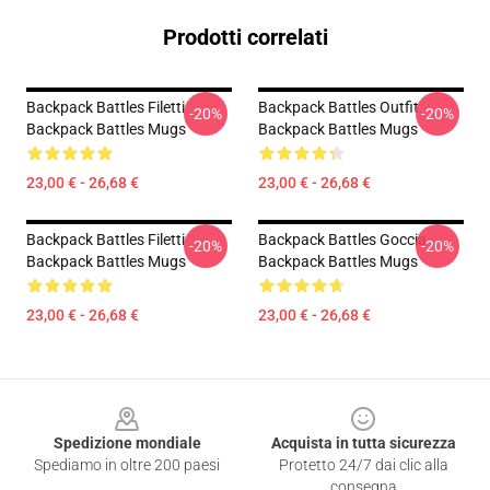
Prodotti correlati
Backpack Battles Filetti
Backpack Battles Outfit
-20%
-20%
Backpack Battles Mugs
Backpack Battles Mugs
23,00 € - 26,68 €
23,00 € - 26,68 €
Backpack Battles Filetti
Backpack Battles Goccia
-20%
-20%
Backpack Battles Mugs
Backpack Battles Mugs
23,00 € - 26,68 €
23,00 € - 26,68 €
Footer
Spedizione mondiale
Acquista in tutta sicurezza
Spediamo in oltre 200 paesi
Protetto 24/7 dai clic alla
consegna