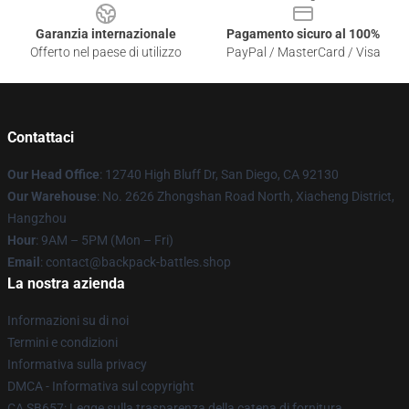
Garanzia internazionale
Pagamento sicuro al 100%
Offerto nel paese di utilizzo
PayPal / MasterCard / Visa
Contattaci
Our Head Office
: 12740 High Bluff Dr, San Diego, CA 92130
Our Warehouse
: No. 2626 Zhongshan Road North, Xiacheng District,
Hangzhou
Hour
: 9AM – 5PM (Mon – Fri)
Email
: contact@backpack-battles.shop
La nostra azienda
Informazioni su di noi
Termini e condizioni
Informativa sulla privacy
DMCA - Informativa sul copyright
CA SB657: Legge sulla trasparenza della catena di fornitura