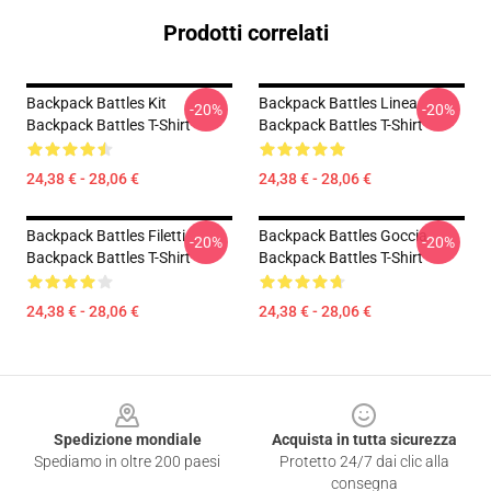
Prodotti correlati
Backpack Battles Kit
Backpack Battles Linea
-20%
-20%
Backpack Battles T-Shirt
Backpack Battles T-Shirt
24,38 € - 28,06 €
24,38 € - 28,06 €
Backpack Battles Filetti
Backpack Battles Goccia
-20%
-20%
Backpack Battles T-Shirt
Backpack Battles T-Shirt
24,38 € - 28,06 €
24,38 € - 28,06 €
Footer
Spedizione mondiale
Acquista in tutta sicurezza
Spediamo in oltre 200 paesi
Protetto 24/7 dai clic alla
consegna