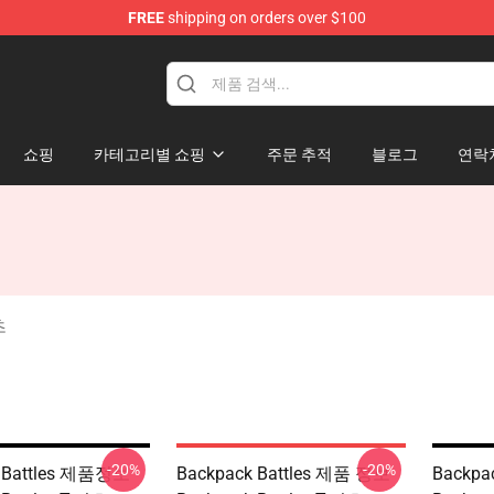
FREE
shipping on orders over $100
rchandise Store
쇼핑
카테고리별 쇼핑
주문 추적
블로그
연락
츠
-20%
-20%
k Battles 제품정보
Backpack Battles 제품 정보
Backpa