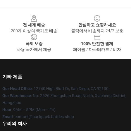
Footer
전 세계 배송
안심하고 쇼핑하세요
200개 이상의 국가로 배송
클릭에서 배송까지 24/7 보호
국제 보증
100% 안전한 결제
사용 국가에서 제공
페이팔 / 마스터카드 / 비자
기타 제품
Our Head Office
: 12740 High Bluff Dr, San Diego, CA 92130
Our Warehouse
: No. 2626 Zhongshan Road North, Xiacheng District,
Hangzhou
Hour
: 9AM – 5PM (Mon – Fri)
Email
: contact@backpack-battles.shop
우리의 회사