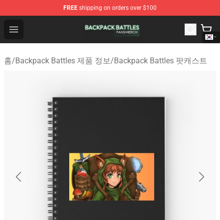
FREE
shipping on orders over $100
Backpack Battles Shop - Official Backpack Battles Merch
Open menu
홈
/
Backpack Battles 제품 정보
/
Backpack Battles 팟캐스트