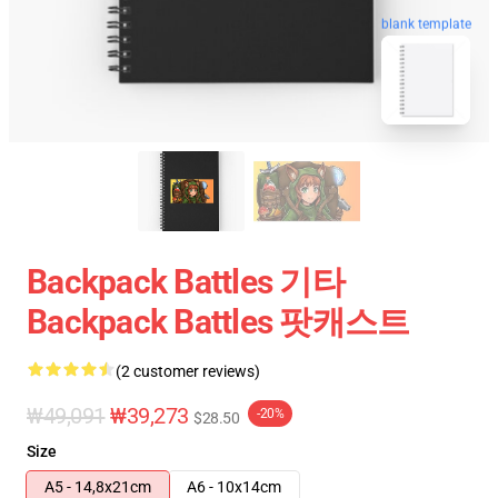
blank template
Backpack Battles 기타
Backpack Battles 팟캐스트
(2 customer reviews)
₩49,091
₩39,273
-20%
$28.50
Size
A5 - 14,8x21cm
A6 - 10x14cm