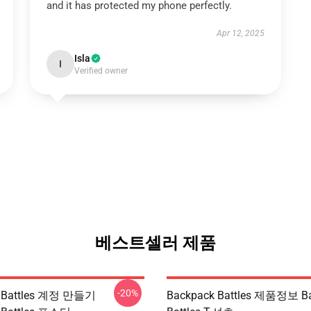
and it has protected my phone perfectly.
Apr 12, 2025
Isla
I
Verified owner
베스트셀러 제품
-20%
k Battles 계정 만들기
Backpack Battles 제품정보 B