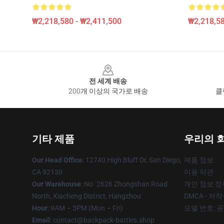
₩2,218,580 - ₩2,411,500
₩2,218,58
Footer
전 세계 배송
200개 이상의 국가로 배송
클
기타 제품
우리의 
Our Head Office
: 12740 High Bluff Dr, San Diego,
제품 정보
CA 92130
이용 약관
Our Warehouse
: No. 2626 Zhongshan Road
개인 정보 정
North, Xiacheng District, Hangzhou
DMCA - 저
Hour
: 9AM – 5PM (Mon – Fri)
모델 번호: 
Email
: contact@backpack-battles.shop