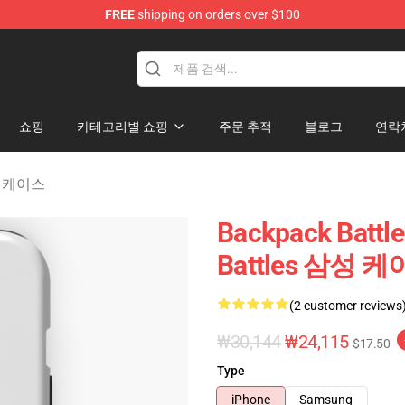
FREE
shipping on orders over $100
rchandise Store
쇼핑
카테고리별 쇼핑
주문 추적
블로그
연락
삼성 케이스
Backpack Batt
Battles 삼성 
(2 customer reviews
₩30,144
₩24,115
$17.50
Type
iPhone
Samsung