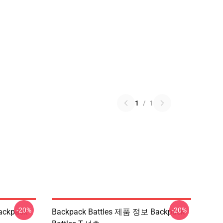
1
/
1
-20%
-20%
ackpack
Backpack Battles 제품 정보 Backpack