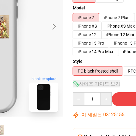
Model
iPhone 7
iPhone 7 Plus
iPhone XS
iPhone XS Max
iPhone 12
iPhone 12 Mini
iPhone 13 Pro
iPhone 13 
iPhone 14 Pro Max
iPhone
Style
PC black frosted shell
RPC 
blank template
사이즈 가이드 보기
Quantity
이 세일은
03
:
25
:
54