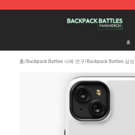
Backpack Battles Shop - Official Backpack Battles Me
홈
홈
/
Backpack Battles 사례 연구
/
Backpack Battles 