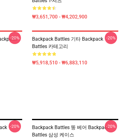
Battles T-셔츠
₩3,651,700 - ₩4,202,900
-20%
-20%
ackpack
Backpack Battles 기타 Backpack
Battles 카테고리
₩5,918,510 - ₩6,883,110
-20%
-20%
ack
Backpack Battles 뚱 베어 Backpack
Battles 삼성 케이스