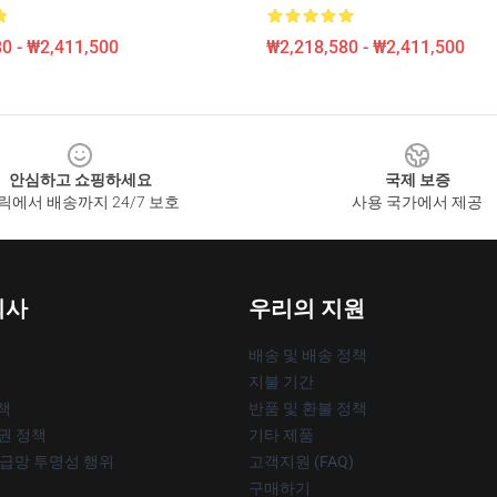
0 - ₩2,411,500
₩2,218,580 - ₩2,411,500
안심하고 쇼핑하세요
국제 보증
릭에서 배송까지 24/7 보호
사용 국가에서 제공
회사
우리의 지원
배송 및 배송 정책
지불 기간
책
반품 및 환불 정책
작권 정책
기타 제품
공급망 투명성 행위
고객지원 (FAQ)
구매하기