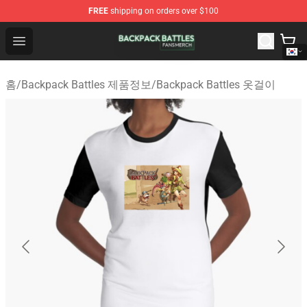
FREE
shipping on orders over $100
Backpack Battles Shop - Official Backpack Battles Merch
Open menu
홈
/
Backpack Battles 제품정보
/
Backpack Battles 옷걸이