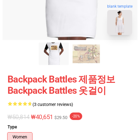
blank template
Backpack Battles 제품정보
Backpack Battles 옷걸이
(3 customer reviews)
₩50,814
₩40,651
-20%
$29.50
Type
Women