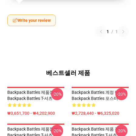
Write your review
1
/
1
베스트셀러 제품
Backpack Battles 제품정보
Backpack Battles 계정 만들기
-20%
-20%
Backpack Battles T-셔츠
Backpack Battles 포스터
₩3,651,700 - ₩4,202,900
₩2,728,440 - ₩6,325,020
Backpack Battles 제품정보
Backpack Battles 제품 정보
-20%
-20%
Backpack Battles T-셔츠
Backpack Battles T-셔츠