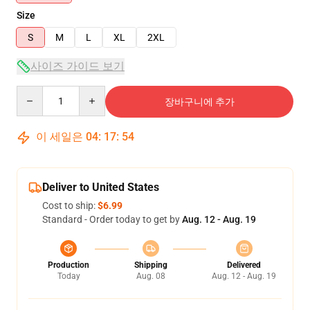
Size
S
M
L
XL
2XL
사이즈 가이드 보기
Quantity
장바구니에 추가
이 세일은
04
:
17
:
54
Deliver to United States
Cost to ship:
$6.99
Standard - Order today to get by
Aug. 12 - Aug. 19
Production
Shipping
Delivered
Today
Aug. 08
Aug. 12 - Aug. 19