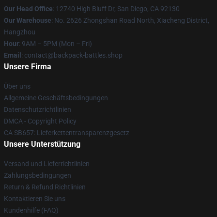
Our Head Office
: 12740 High Bluff Dr, San Diego, CA 92130
Our Warehouse
: No. 2626 Zhongshan Road North, Xiacheng District,
Hangzhou
Hour
: 9AM – 5PM (Mon – Fri)
Email
: contact@backpack-battles.shop
Unsere Firma
Über uns
Allgemeine Geschäftsbedingungen
Datenschutzrichtlinien
DMCA - Copyright Policy
CA SB657: Lieferkettentransparenzgesetz
Unsere Unterstützung
Versand und Lieferrichtlinien
Zahlungsbedingungen
Return & Refund Richtlinien
Kontaktieren Sie uns
Kundenhilfe (FAQ)