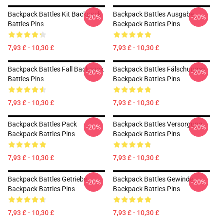
Backpack Battles Kit Backpack
Backpack Battles Ausgabe
-20%
-20%
Battles Pins
Backpack Battles Pins
7,93 £ - 10,30 £
7,93 £ - 10,30 £
Backpack Battles Fall Backpack
Backpack Battles Fälschungen
-20%
-20%
Battles Pins
Backpack Battles Pins
7,93 £ - 10,30 £
7,93 £ - 10,30 £
Backpack Battles Pack
Backpack Battles Versorgung
-20%
-20%
Backpack Battles Pins
Backpack Battles Pins
7,93 £ - 10,30 £
7,93 £ - 10,30 £
Backpack Battles Getriebe
Backpack Battles Gewinde
-20%
-20%
Backpack Battles Pins
Backpack Battles Pins
7,93 £ - 10,30 £
7,93 £ - 10,30 £