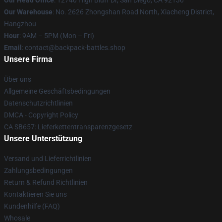
Our Head Office
: 12740 High Bluff Dr, San Diego, CA 92130
Our Warehouse
: No. 2626 Zhongshan Road North, Xiacheng District,
Hangzhou
Hour
: 9AM – 5PM (Mon – Fri)
Email
: contact@backpack-battles.shop
Unsere Firma
Über uns
Allgemeine Geschäftsbedingungen
Datenschutzrichtlinien
DMCA - Copyright Policy
CA SB657: Lieferkettentransparenzgesetz
Unsere Unterstützung
Versand und Lieferrichtlinien
Zahlungsbedingungen
Return & Refund Richtlinien
Kontaktieren Sie uns
Kundenhilfe (FAQ)
Whosale