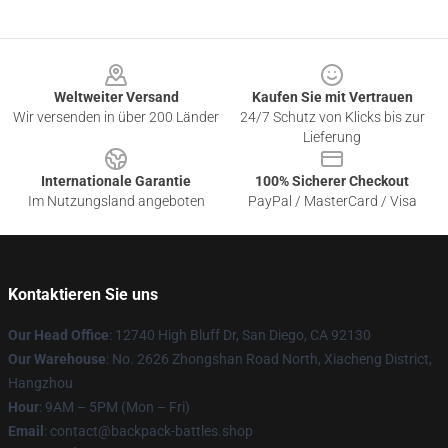
Footer
Weltweiter Versand
Kaufen Sie mit Vertrauen
Wir versenden in über 200 Länder
24/7 Schutz von Klicks bis zur
Lieferung
Internationale Garantie
100% Sicherer Checkout
Im Nutzungsland angeboten
PayPal / MasterCard / Visa
Kontaktieren Sie uns
Our Head Office
: 12740 High Bluff Dr, San Diego, CA 92130
Our Warehouse
: No. 2626 Zhongshan Road North, Xiacheng District,
Hangzhou
Hour
: 9AM – 5PM (Mon – Fri)
Email
: contact@backpack-battles.shop