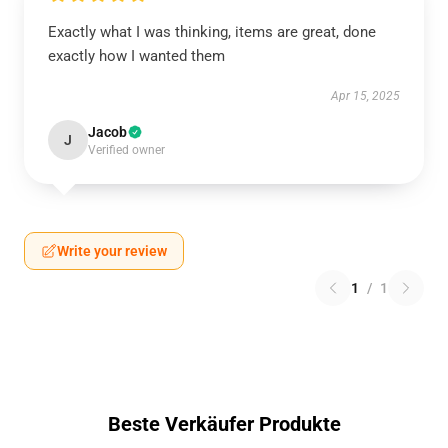
Exactly what I was thinking, items are great, done
exactly how I wanted them
Apr 15, 2025
Jacob
J
Verified owner
Write your review
1
/
1
Beste Verkäufer Produkte