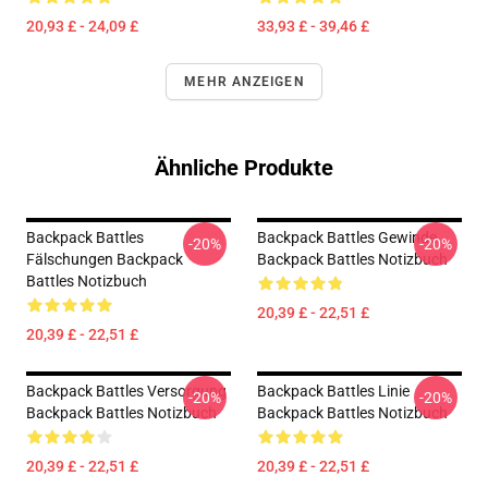
20,93 £ - 24,09 £
33,93 £ - 39,46 £
MEHR ANZEIGEN
Ähnliche Produkte
Backpack Battles
Backpack Battles Gewinde
-20%
-20%
Fälschungen Backpack
Backpack Battles Notizbuch
Battles Notizbuch
20,39 £ - 22,51 £
20,39 £ - 22,51 £
Backpack Battles Versorgung
Backpack Battles Linie
-20%
-20%
Backpack Battles Notizbuch
Backpack Battles Notizbuch
20,39 £ - 22,51 £
20,39 £ - 22,51 £