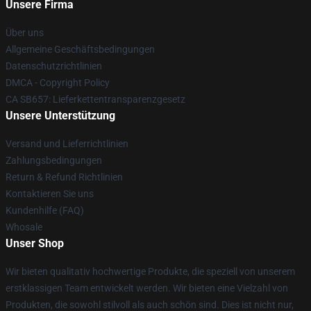
Unsere Firma
Über uns
Allgemeine Geschäftsbedingungen
Datenschutzrichtlinien
DMCA - Copyright Policy
CA SB657: Lieferkettentransparenzgesetz
Unsere Unterstützung
Versand und Lieferrichtlinien
Zahlungsbedingungen
Return & Refund Richtlinien
Kontaktieren Sie uns
Kundenhilfe (FAQ)
Whosale
Unser Shop
Wir bieten qualitativ hochwertige Produkte, die speziell von unserem
erstklassigen Team entwickelt werden. Wir bieten eine Vielzahl von
Produkten, die sowohl stilvoll als auch schön sind. Dies ist nicht nur,