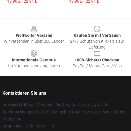
18,96 £ - 22,91 £
18,96 £ - 22,91 £
Footer
Weltweiter Versand
Kaufen Sie mit Vertrauen
Wir versenden in über 200 Länder
24/7 Schutz von Klicks bis zur
Lieferung
Internationale Garantie
100% Sicherer Checkout
Im Nutzungsland angeboten
PayPal / MasterCard / Visa
Kontaktieren Sie uns
Our Head Office
: 12740 High Bluff Dr, San Diego, CA 92130
Our Warehouse
: No. 2626 Zhongshan Road North, Xiacheng District,
Hangzhou
Hour
: 9AM – 5PM (Mon – Fri)