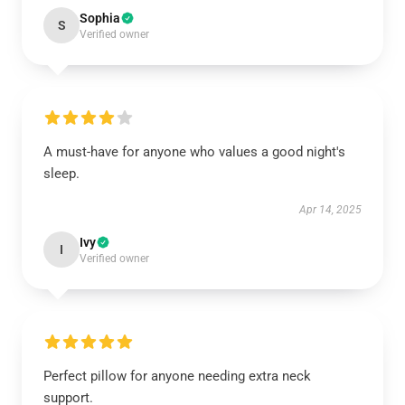
Sophia
S
Verified owner
A must-have for anyone who values a good night's
sleep.
Apr 14, 2025
Ivy
I
Verified owner
Perfect pillow for anyone needing extra neck
support.