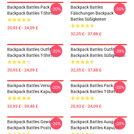
Backpack Battles Pack
Backpack Battles
-20%
-20%
Backpack Battles T-Shirts
Fälschungen Backpack
Battles Süßigkeiten
20,93 £ - 24,09 £
32,35 £ - 37,88 £
Backpack Battles Outfit
Backpack Battles Outfit
-20%
-20%
Backpack Battles T-Shirts
Backpack Battles Süßigkeiten
20,93 £ - 24,09 £
32,35 £ - 37,88 £
Backpack Battles Versorgung
Backpack Battles Pack
-20%
-20%
Backpack Battles Kapuzen
Backpack Battles T-Shirts
33,93 £ - 39,46 £
20,93 £ - 24,09 £
Backpack Battles Gewinde
Backpack Battles Ausgabe
-20%
-20%
Backpack Battles Posts
Backpack Battles Kapuzen