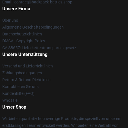
Email
: contact@backpack-battles.shop
Unsere Firma
Über uns
Allgemeine Geschäftsbedingungen
Datenschutzrichtlinien
DMCA - Copyright Policy
CA SB657: Lieferkettentransparenzgesetz
Unsere Unterstützung
Versand und Lieferrichtlinien
Zahlungsbedingungen
Return & Refund Richtlinien
Kontaktieren Sie uns
Kundenhilfe (FAQ)
Whosale
Unser Shop
Wir bieten qualitativ hochwertige Produkte, die speziell von unserem
erstklassigen Team entwickelt werden. Wir bieten eine Vielzahl von