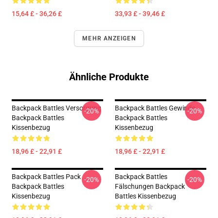
15,64 £ - 36,26 £
33,93 £ - 39,46 £
MEHR ANZEIGEN
Ähnliche Produkte
Backpack Battles Versorgung
Backpack Battles Gewinde
-20%
-20%
Backpack Battles
Backpack Battles
Kissenbezug
Kissenbezug
18,96 £ - 22,91 £
18,96 £ - 22,91 £
Backpack Battles Pack
Backpack Battles
-20%
-20%
Backpack Battles
Fälschungen Backpack
Kissenbezug
Battles Kissenbezug